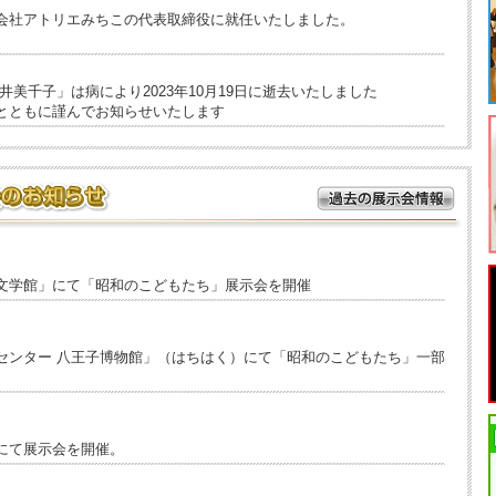
会社アトリエみちこの代表取締役に就任いたしました。
美千子」は病により2023年10月19日に逝去いたしました
とともに謹んでお知らせいたします
イタワー内・はちはくにて「昭和のこどもたち」を一部展示を追加し
ふるさと文化館にて「昭和のこどもたち」人形展を追加しました
文学館」にて「昭和のこどもたち」展示会を開催
ルつがる柏「昭和のこどもたち」人形展を追加しました
うございました。
センター 八王子博物館」（はちはく）にて「昭和のこどもたち」一部
IRE」のプロジェクトは終了しました。
IRE」にてプロジェクトを開始しました！
にて展示会を開催。
ため、3月19日より開催予定だった
高麗神社での展示会を中止
とさ