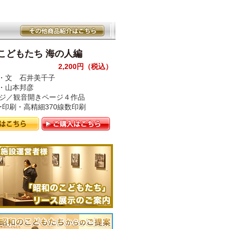
こどもたち 海の人編
2,200円（税込）
・文 石井美千子
・山本邦彦
ージ／観音開きページ４作品
ー印刷・高精細370線数印刷