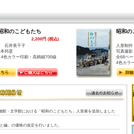
 昭和のこどもたち
昭和の
2,200円 (税込)
文 石井美千子
人形制作
山本邦彦
写真撮影
／4色カラー印刷・高精細700線
全68ペ
4色カラ
物館・文学館における「昭和のこどもたち」人形展を追加しました
さと編」の価格の改定を行いました。