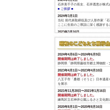
石井美千子の長女、石井透恵が株式
■ ご挨拶 ■
2024年3月1日
当社 前代表取締役及び人形作家「石井
ここに生前のご厚誼に深く感謝する
2023年3月16日
展示会情報に、八王子市サザンスカ
ました。
2020年10月9日
展示会情報に、練馬区立石神井公園
2024年4月6日〜2024年6月9日
開催期間は終了しました。
2020年7月2日
静岡県「静岡県藤枝市郷土博物館・
展示会情報に、青森県・イオンモー
2023年4月1日〜2023年4月10日
2020年6月13日
開催期間は終了しました。
多くの人にご支援いただきありがと
八王子市「桑都（そうと）日本遺産
クラウドファンディング「CAMPF
を展示
2020年5月1日
2021年11月28日〜2021年1月16日
クラウドファンディング「CAMPF
開催期間は終了しました。
ぜひ、ご支援をお願い致します。
練馬区立石神井公園ふるさと文化館
2020年3月12日
2020年8月1日〜2020年8月16日
新型コロナウィルスの感染拡大防止の